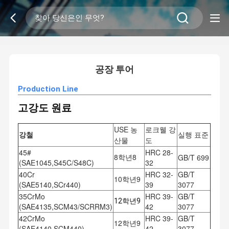
2
/
0
공장 투어
Production Line
고강도 원료
USE 농
로크웰 강
강철
실행 표준
산물
도
45#
HRC 28-
8학년8
GB/T 699
(SAE1045,S45C/S48C)
32
40Cr
HRC 32-
GB/T
10학년9
(SAE5140,SCr440)
39
3077
35CrMo
HRC 39-
GB/T
12학년9
(SAE4135,SCM43/SCRRM3)
42
3077
42CrMo
HRC 39-
GB/T
12학년9
(SAE4140,SCM440)
42
3077