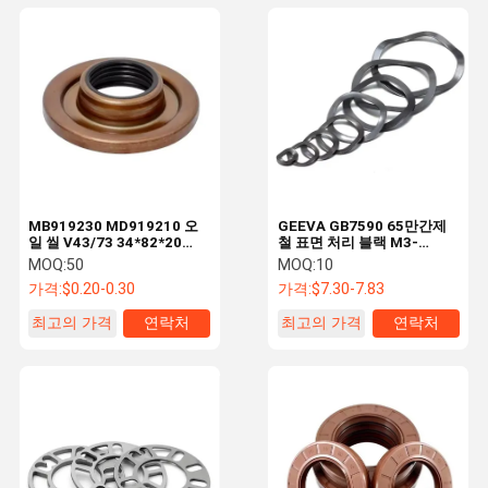
MB919230 MD919210 오
GEEVA GB7590 65만간제
일 씰 V43/73 34*82*20
철 표면 처리 블랙 M3-
BZ5099E MITSUBISHI용
M125.4 일반 산업용 맞춤형
MOQ:
50
MOQ:
10
실리콘 플로팅 씰
탄력 잠금 물결 스프링 세탁
가격:
$0.20-0.30
가격:
$7.30-7.83
기
최고의 가격
연락처
최고의 가격
연락처