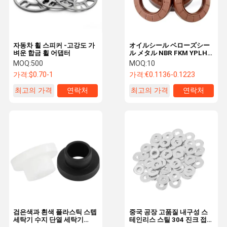
자동차 휠 스피커 -고강도 가
オイルシール ベローズシー
벼운 합금 휠 어댑터
ル メタル NBR FKM YPLH
TB TB2 TC4 DC SC TC
MOQ:
500
MOQ:
10
가격:
$0.70-1
가격:
€0.1136-0.1223
최고의 가격
연락처
최고의 가격
연락처
집
제품
비디오
우리 에 관한
것
검은색과 흰색 플라스틱 스텝
중국 공장 고품질 내구성 스
세탁기 수지 단열 세탁기
테인리스 스틸 304 진크 접착