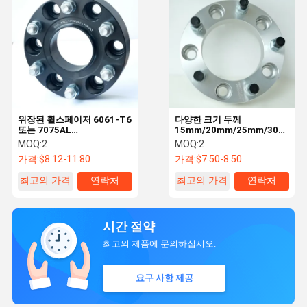
위장된 휠스페이저 6061-T6
다양한 크기 두께
또는 7075AL
15mm/20mm/25mm/30mm/5
6X55CB7811.5"M14X15,
휠 스페이저 5x120 72.6mm
MOQ:
2
MOQ:
2
도형 휠 스페이저 6061-T6
랜드 로버 VW 쥬프 BMW 아
가격:
$8.12-11.80
가격:
$7.50-8.50
또는 7075AL
우디
최고의 가격
연락처
최고의 가격
연락처
시간 절약
최고의 제품에 문의하십시오.
요구 사항 제공