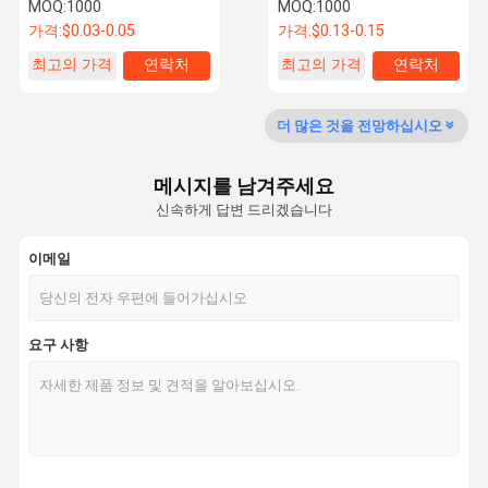
M2-M16 나사 6mm 두께 일
4mm 평면 세탁기 YPH 브랜
MOQ:
1000
MOQ:
1000
반 산업용
드
가격:
$0.03-0.05
가격:
$0.13-0.15
최고의 가격
연락처
최고의 가격
연락처
공장 투어
품질 관리
저희와 연락
뉴스
더 많은 것을 전망하십시오
메시지를 남겨주세요
신속하게 답변 드리겠습니다
인용 을 요청
하십시오
이메일
트럭 휠 볼트
트럭 휠 너트
요구 사항
휠 스터드
휠 럭 견과류
U 자형 볼트