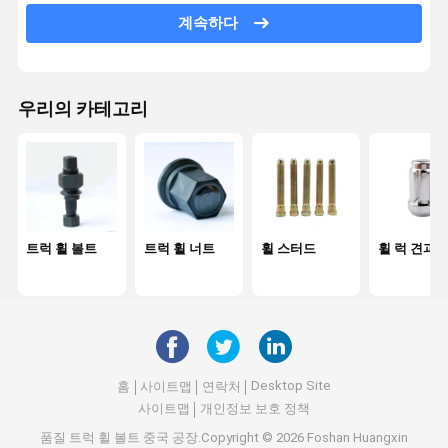
계속하다
센터 볼트
판 스프링 핀
우리의 카테고리
바퀴 균형 무게
센터 베어링
나사 및 너트
하드웨어 툴
트럭 휠 볼트
트럭 휠 너트
휠 스터드
휠 럭 견과
충격 흡수기
자동차 부시
엔진 부품
Desktop Site
홈
사이트맵
연락처
사이트맵
개인정보 보호 정책
휠 스페이서
품질
트럭 휠 볼트
중국 공장.Copyright © 2026 Foshan Huangxin