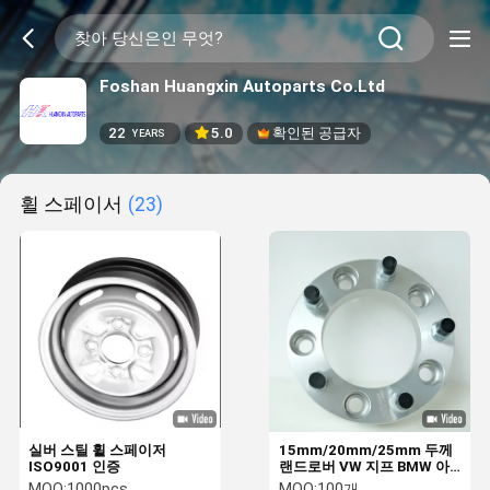
Foshan Huangxin Autoparts Co.Ltd
22
5.0
확인된 공급자
YEARS
휠 스페이서
(23)
실버 스틸 휠 스페이저
15mm/20mm/25mm 두께
ISO9001 인증
랜드로버 VW 지프 BMW 아
우디용 바퀴 사이즈 어댑터
MOQ:
1000pcs
MOQ:
100개