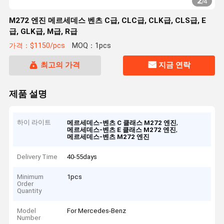
2
/
4
M272 엔진 메르세데스 벤츠 C급, CLC급, CLK급, CLS급, E
급, GLK급, M급, R급
가격：$1150/pcs
MOQ：1pcs
최고의 가격
지금 연락
제품 설명
하이 라이트
,
메르세데스-벤츠 C 클래스 M272 엔진
,
메르세데스-벤츠 E 클래스 M272 엔진
메르세데스-벤츠 M272 엔진
Delivery Time
40-55days
Minimum
1pcs
Order
Quantity
Model
For Mercedes-Benz
Number