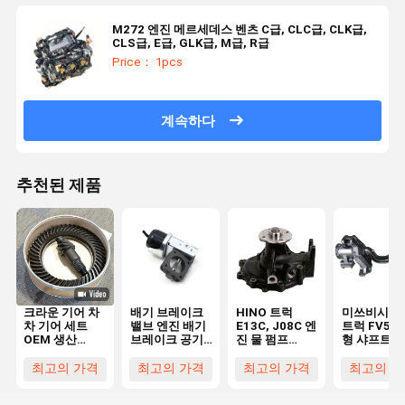
M272 엔진 메르세데스 벤츠 C급, CLC급, CLK급,
CLS급, E급, GLK급, M급, R급
Price： 1pcs
계속하다
추천된 제품
크라운 기어 차
배기 브레이크
HINO 트럭
미쓰비시 믹
차 기어 세트
밸브 엔진 배기
E13C, J08C 엔
트럭 FV517
OEM 생산
브레이크 공기
진 물 펌프
형 샤프트 
Isuzu 도요타
브레이크
16100-3467
킷 MC0956
41201-80181
ISUZU 700P
161003647
히노 트럭 
최고의 가격
최고의 가격
최고의 가격
최고의 가
41201-80204
8-97102372-
16100-E0451
일러 트리니
41201-69815
2
16100E0451
브래킷 4933