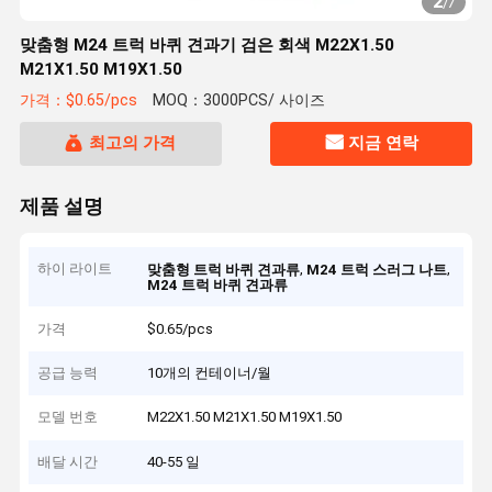
2
/
7
맞춤형 M24 트럭 바퀴 견과기 검은 회색 M22X1.50
M21X1.50 M19X1.50
가격：$0.65/pcs
MOQ：3000PCS/ 사이즈
최고의 가격
지금 연락
제품 설명
하이 라이트
,
,
맞춤형 트럭 바퀴 견과류
M24 트럭 스러그 나트
M24 트럭 바퀴 견과류
가격
$0.65/pcs
공급 능력
10개의 컨테이너/월
모델 번호
M22X1.50 M21X1.50 M19X1.50
배달 시간
40-55 일