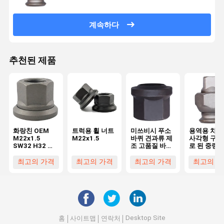
계속하다
추천된 제품
화랑친 OEM
트럭용 휠 너트
미쓰비시 푸소
용역용 차량
M22x1.5
M22x1.5
바퀴 견과류 제
사각형 구동
SW32 H32 트
조 고품질 바퀴
로 된 중량 
럭 바퀴 견과류
교체용 견과류
바퀴 허브 
차량용 사용자
및 볼트 부품
류
최고의 가격
최고의 가격
최고의 가격
최고의 가
정의 부품
Desktop Site
홈
사이트맵
연락처