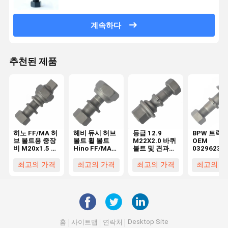
계속하다
추천된 제품
히노 FF/MA 허
헤비 듀시 허브
등급 12.9
BPW 트럭
브 볼트용 중장
볼트 휠 볼트
M22X2.0 바퀴
OEM
비 M20x1.5 후
Hino FF/MA
볼트 및 견과류
03296231
륜 휠 볼트 (히
앞 M20x15
BPW 트럭
03296231
노 트럭용)
OEM0329613170
용 고품질 10
최고의 가격
최고의 가격
최고의 가격
최고의 가
필수 바퀴 부품
급 M22X1.
볼트 필수 
휠 부품
Desktop Site
홈
사이트맵
연락처