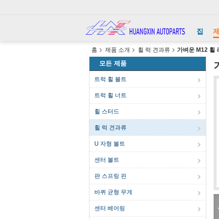
집
홈
제품 소개
휠 럭 견과류
가벼운 M12 휠
모든 제품
트럭 휠 볼트
트럭 휠 너트
휠 스터드
휠 럭 견과류
U 자형 볼트
센터 볼트
판 스프링 핀
바퀴 균형 무게
센터 베어링