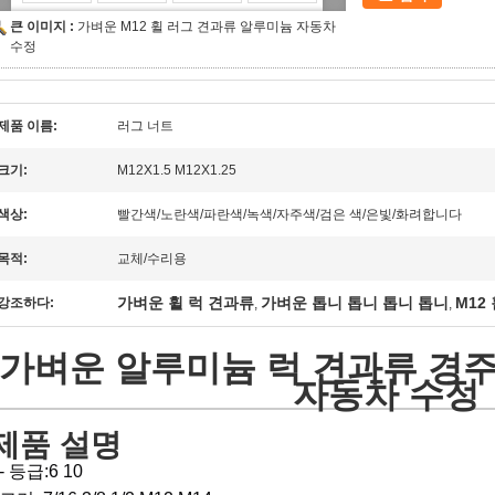
큰 이미지 :
가벼운 M12 휠 러그 견과류 알루미늄 자동차
수정
제품 이름:
러그 너트
크기:
M12X1.5 M12X1.25
색상:
빨간색/노란색/파란색/녹색/자주색/검은 색/은빛/화려합니다
목적:
교체/수리용
가벼운 휠 럭 견과류
가벼운 톱니 톱니 톱니 톱니
M12
강조하다:
,
,
가벼운 알루미늄 럭 견과류 경주
자동차 수정
제품 설명
- 등급:6 10