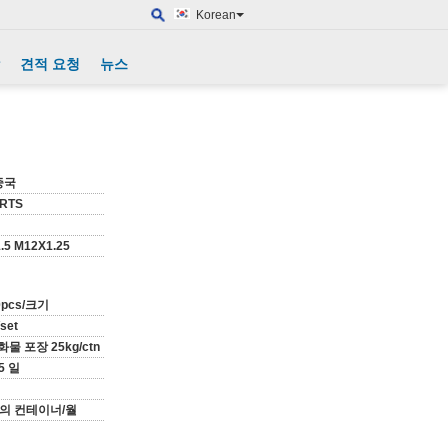
Korean
견적 요청
뉴스
중국
ARTS
.5 M12X1.25
0pcs/크기
/set
물 포장 25kg/ctn
5 일
개의 컨테이너/월