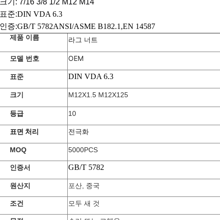
크기: 7/16 3/8 1/2 M12 M14
3표준:
DIN VDA 6.3
4인증:
GB/T 5782
ANSI/ASME B182.1,
EN 14587
제품 이름
라그 너트
OEM
모델 번호
DIN VDA 6.3
표준
크기
M12X1.5 M12X125
등급
10
표면 처리
전극화
MOQ
5000PCS
GB/T 5782
인증서
원산지
포산, 중국
조건
모두 새 것