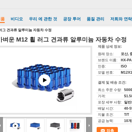
제품
비디오
우리 에 관한 것
공장 투어
품질 관리
저희와 연락
 러그 견과류 알루미늄 자동차 수정
가벼운 M12 휠 러그 견과류 알루미늄 자동차 수정
제품 상세 정보:
원래 장소:
포산, 
브랜드 이름:
HX-P
인증:
ISO
모델 번호:
M12X1
결제 및 배송 조건:
최소 주문 수량:
500
가격:
$1.5
포장 세부 사항:
일반화
배달 시간:
40-5
지불 조건:
T/T
공급 능력:
10
접촉