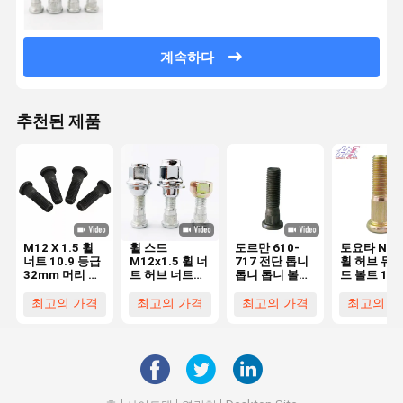
계속하다
추천된 제품
M12 X 1.5 휠
휠 스드
도르만 610-
토요타 NIS
너트 10.9 등급
M12x1.5 휠 너
717 전단 톱니
휠 허브 듀얼
32mm 머리 크
트 허브 너트
톱니 톱니 볼트
드 볼트 1/2'
기와 스레드 피
10.9 등급
M14X1.50 레
1 1/4' UNF
치 1.5mm
C00028625
벨 10.9 포스파
래스 10.9
최고의 가격
최고의 가격
최고의 가격
최고의 가
90942-02079
C0008849 토
트 블랙 포드
40222-WK
90942-02083
요타, 현대, 테
40224-WJ
슬라에 적합
52755-4A
527554A0