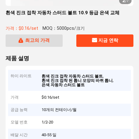
2
/
7
흰색 진크 접착 자동차 스터드 볼트 10.9 등급 은색 교체
가격：$0.16/set
MOQ：5000pcs/크기
최고의 가격
지금 연락
제품 설명
하이 라이트
,
흰색 진크 접착 자동차 스터드 볼트
,
흰색 진크 접착 된 톱니 모양의 바퀴 톱니
은색 자동차 스터드 볼트
가격
$0.16/set
공급 능력
10개의 컨테이너/월
모델 번호
1/2-20
배달 시간
40-55 일