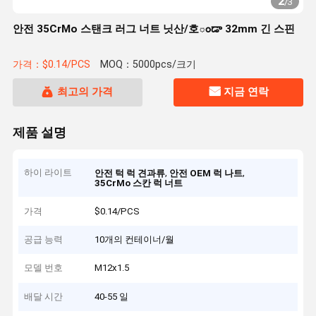
2
/
3
안전 35CrMo 스탠크 러그 너트 닛산/호ండా 32mm 긴 스핀
가격：$0.14/PCS
MOQ：5000pcs/크기
최고의 가격
지금 연락
제품 설명
하이 라이트
,
,
안전 턱 럭 견과류
안전 OEM 럭 나트
35CrMo 스칸 럭 너트
가격
$0.14/PCS
공급 능력
10개의 컨테이너/월
모델 번호
M12x1.5
배달 시간
40-55 일