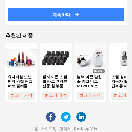
계속하다
추천된 제품
유니버설 도난
펄지 아콘 스틸
블랙 아콘 닫힌
스틸 실버 3
방지 강철 러그
휠 라그 견과류
끝 라그 너트
자동차 휠 
너트 컬러풀 개
신품 휠 부품
M12x1.5 스레
견과류 세트
조 자동차 휠 허
드 3/4 "Hex
도난 견과류
브
1.38" 높이 0.9
사 7/16-20
최고의 가격
최고의 가격
최고의 가격
최고의 가
"바퀴에 대한 폭
은 스레드 1
급 현대 엘
라 2007-20
Desktop Site
홈
사이트맵
연락처