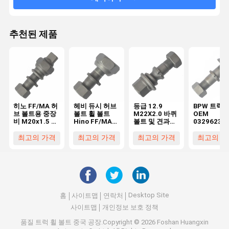
추천된 제품
히노 FF/MA 허
헤비 듀시 허브
등급 12.9
BPW 트럭
브 볼트용 중장
볼트 휠 볼트
M22X2.0 바퀴
OEM
비 M20x1.5 후
Hino FF/MA
볼트 및 견과류
03296231
륜 휠 볼트 (히
앞 M20x15
BPW 트럭
03296231
노 트럭용)
OEM0329613170
용 고품질 10
최고의 가격
최고의 가격
최고의 가격
최고의 가
필수 바퀴 부품
급 M22X1.
볼트 필수 
휠 부품
Desktop Site
홈
사이트맵
연락처
사이트맵
개인정보 보호 정책
품질
트럭 휠 볼트
중국 공장.Copyright © 2026 Foshan Huangxin