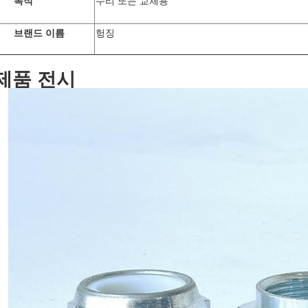
목적
수리 또는 교체용
브랜드 이름
헝징
제품 전시