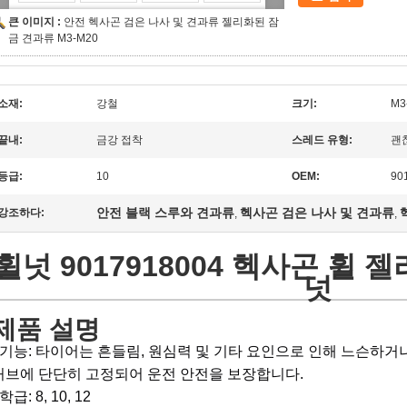
큰 이미지 :
안전 헥사곤 검은 나사 및 견과류 젤리화된 잠
금 견과류 M3-M20
소재:
강철
크기:
M3
끝내:
금강 접착
스레드 유형:
괜
등급:
10
OEM:
90
안전 블랙 스루와 견과류
헥사곤 검은 나사 및 견과류
강조하다:
,
,
휠넛 9017918004 헥사곤 휠
넛
제품 설명
1기능: 타이어는 흔들림, 원심력 및 기타 요인으로 인해 느슨하거
허브에 단단히 고정되어 운전 안전을 보장합니다.
학급: 8, 10, 12