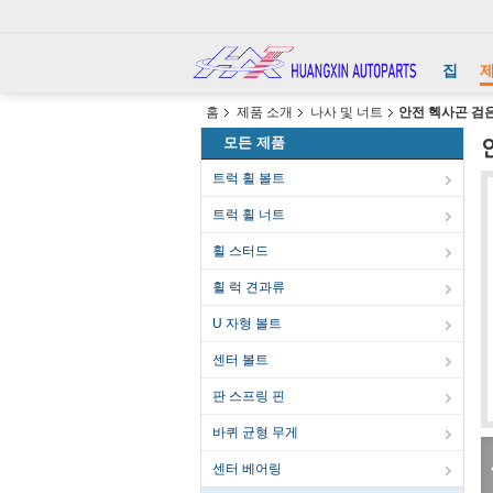
집
홈
제품 소개
나사 및 너트
안전 헥사곤 검은
모든 제품
트럭 휠 볼트
트럭 휠 너트
휠 스터드
휠 럭 견과류
U 자형 볼트
센터 볼트
판 스프링 핀
바퀴 균형 무게
센터 베어링