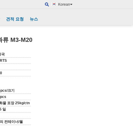
Korean
견적 요청
뉴스
류 M3-M20
중국
ARTS
0
0pcs/크기
/pcs
물 포장 25kg/ctn
5 일
개의 컨테이너/월