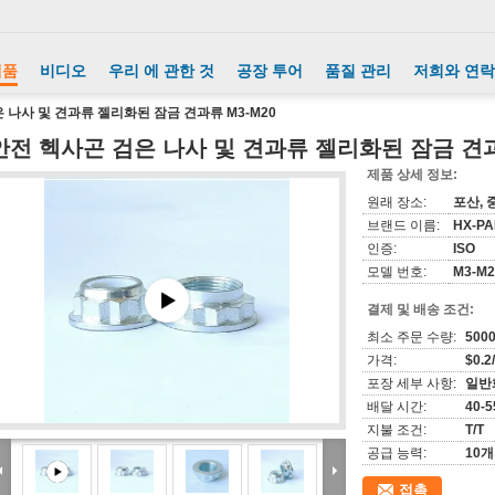
제품
비디오
우리 에 관한 것
공장 투어
품질 관리
저희와 연락
 나사 및 견과류 젤리화된 잠금 견과류 M3-M20
안전 헥사곤 검은 나사 및 견과류 젤리화된 잠금 견과
제품 상세 정보:
원래 장소:
포산, 
브랜드 이름:
HX-P
인증:
ISO
모델 번호:
M3-M2
결제 및 배송 조건:
최소 주문 수량:
500
가격:
$0.2
포장 세부 사항:
일반화
배달 시간:
40-5
지불 조건:
T/T
공급 능력:
10
접촉