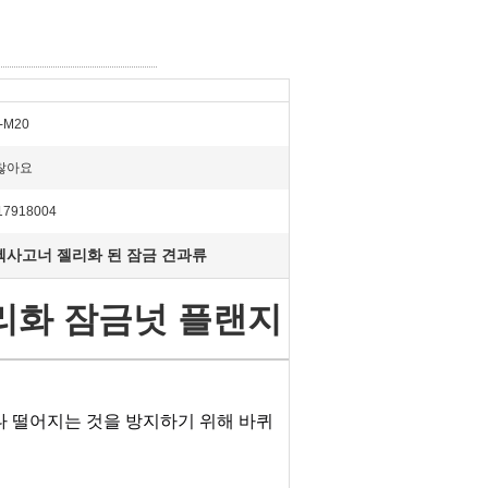
-M20
찮아요
17918004
헥사고너 젤리화 된 잠금 견과류
 젤리화 잠금넛 플랜지
나 떨어지는 것을 방지하기 위해 바퀴