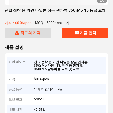
2
/
7
진크 접착 된 가연 나일론 잠금 견과류 35CrMo 10 등급 교체
가격：$0.06/pcs
MOQ：5000pcs/크기
최고의 가격
지금 연락
제품 설명
하이 라이트
,
진크 접착 된 가연 나일론 잠금 견과류
,
35CrMo 가연 나일론 잠금 견과류
35CrMo 알루미늄 나트 및 나트
가격
$0.06/pcs
공급 능력
10개의 컨테이너/월
모델 번호
5/8"-18
배달 시간
40-55 일