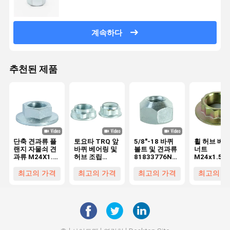
계속하다
추천된 제품
단축 견과류 플
토요타 TRQ 앞
5/8"-18 바퀴
휠 허브 베
랜지 자물쇠 견
바퀴 베어링 및
볼트 및 견과류
너트
과류 M24X1.5
허브 조립
81833776N
M24x1.5m
10Grade
M25X1.5 메일
52990 43000
33406799
902330006
품질 드라이브
높은 강도
33411132
최고의 가격
최고의 가격
최고의 가격
최고의 가
90213-S3Y-
샤프트 너트
1.5mm 피치
1132565
000 911364
M18X1.5 10
33411132
등급
9017918004
1004980651
1004980627