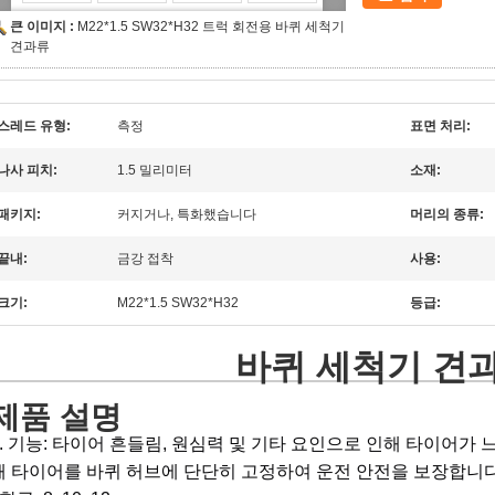
큰 이미지 :
M22*1.5 SW32*H32 트럭 회전용 바퀴 세척기
견과류
스레드 유형:
측정
표면 처리:
나사 피치:
1.5 밀리미터
소재:
패키지:
커지거나, 특화했습니다
머리의 종류:
끝내:
금강 접착
사용:
크기:
M22*1.5 SW32*H32
등급:
바퀴 세척기 견
제품 설명
1. 기능: 타이어 흔들림, 원심력 및 기타 요인으로 인해 타이어가
해 타이어를 바퀴 허브에 단단히 고정하여 운전 안전을 보장합니다