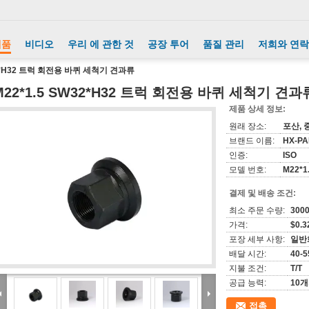
제품
비디오
우리 에 관한 것
공장 투어
품질 관리
저희와 연락
32*H32 트럭 회전용 바퀴 세척기 견과류
M22*1.5 SW32*H32 트럭 회전용 바퀴 세척기 견과
제품 상세 정보:
원래 장소:
포산, 
브랜드 이름:
HX-P
인증:
ISO
모델 번호:
M22*1
결제 및 배송 조건:
최소 주문 수량:
300
가격:
$0.3
포장 세부 사항:
일반화
배달 시간:
40-5
지불 조건:
T/T
공급 능력:
10
접촉