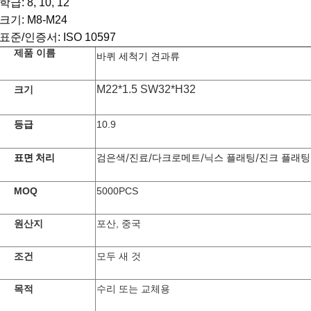
학급: 8, 10, 12
크기: M8-M24
표준/인증서: ISO 10597
제품 이름
바퀴 세척기 견과류
M22*1.5 SW32*H32
크기
등급
10.9
표면 처리
검은색/진료/다크로메트/닉스 플래팅/진크 플래팅
MOQ
5000PCS
원산지
포산, 중국
조건
모두 새 것
목적
수리 또는 교체용