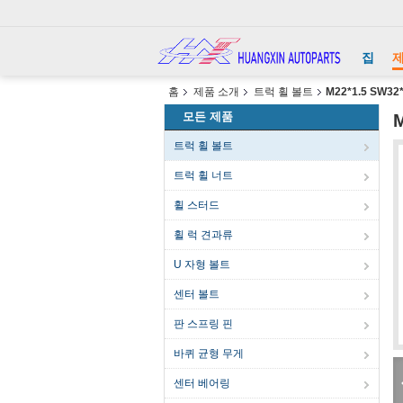
집
홈
제품 소개
트럭 휠 볼트
M22*1.5 SW
모든 제품
트럭 휠 볼트
트럭 휠 너트
휠 스터드
휠 럭 견과류
U 자형 볼트
센터 볼트
판 스프링 핀
바퀴 균형 무게
센터 베어링