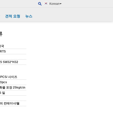
Korean
견적 요청
뉴스
류
중국
ARTS
.5 SW32*H32
0PCS/ 사이즈
2/pcs
물 포장 25kg/ctn
5 일
개의 컨테이너/월