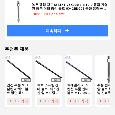
높은 팽창 강도 M14X1.75X330 8.8 10.9 등급 진열
된 둥근 머리 중심 볼트 HX-CBD003 중량 용량 애플
리케이션
Price： 3000pcs/size
계속하다
추천된 제품
엔진 부품 MTU
트럭 스프링 센
트레일러 서스
주황 접착 된
실린더 헤드 볼
터 볼트, 서스펜
펜션 부품 센터
앙 볼트 헥
트 평면 헤드 센
션 잎 스프링 센
볼트 M10-20
널 견과류 
터 볼트 M8-
터 볼트 너트
L200/190/180mm
머리로 8.8
M30
7/16-110MM
전자기 검정 트
10.9 등급 D
최고의 가격
최고의 가격
최고의 가격
최고의 가
5249900701
10.9 등급
럭용 잎 스프링
표준 1.5m
맞춤형 생산
닥 중용 응용
로그램