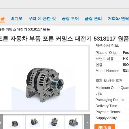
제품
비디오
우리 에 관한 것
공장 투어
품질 관리
저희와 연락
튼 커밍스 대전기 5318117 원품
포튼 자동차 부품 포튼 커밍스 대전기 5318117 원품
제품 상세 정보:
Place of Origin:
Fos
브랜드 이름:
HX-
인증:
ISO
Model Number:
531
결제 및 배송 조건:
Minimum Order Quant
가격:
Packaging Details:
Delivery Time:
Payment Terms:
Supply Ability:
접촉