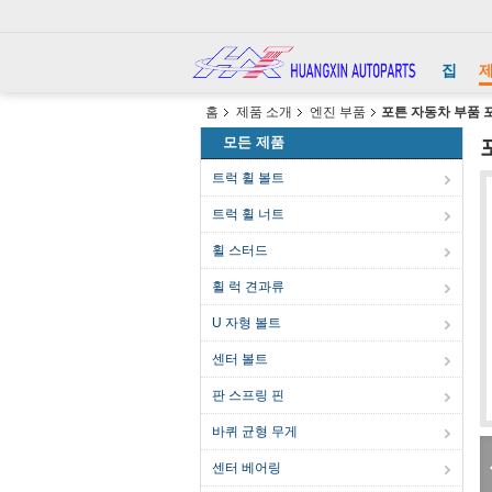
집
홈
제품 소개
엔진 부품
포튼 자동차 부품 포
모든 제품
트럭 휠 볼트
트럭 휠 너트
휠 스터드
휠 럭 견과류
U 자형 볼트
센터 볼트
판 스프링 핀
바퀴 균형 무게
센터 베어링