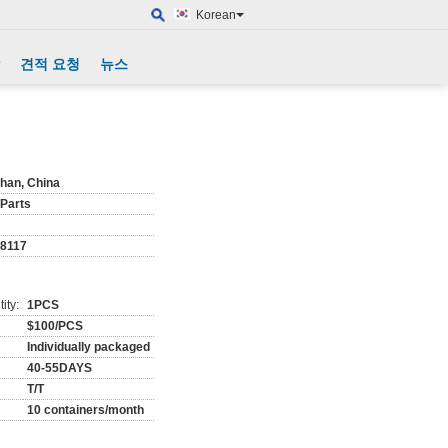
Korean
견적 요청
뉴스
han, China
Parts
8117
ity:
1PCS
$100/PCS
Individually packaged
40-55DAYS
T/T
10 containers/month