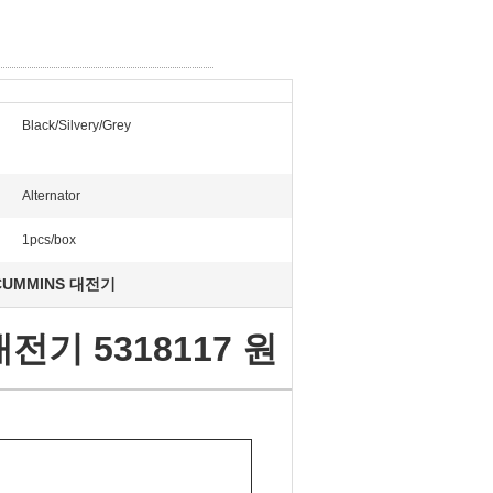
Black/Silvery/Grey
Alternator
1pcs/box
CUMMINS 대전기
기 5318117 원