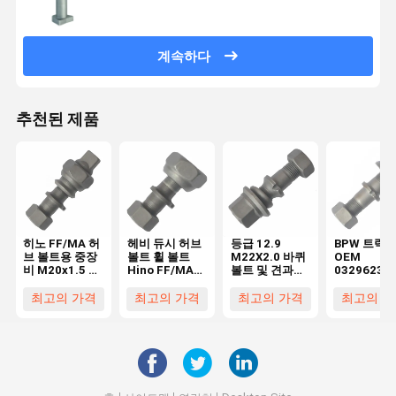
계속하다
추천된 제품
히노 FF/MA 허
헤비 듀시 허브
등급 12.9
BPW 트럭
브 볼트용 중장
볼트 휠 볼트
M22X2.0 바퀴
OEM
비 M20x1.5 후
Hino FF/MA
볼트 및 견과류
03296231
륜 휠 볼트 (히
앞 M20x15
BPW 트럭
03296231
노 트럭용)
OEM0329613170
용 고품질 10
최고의 가격
최고의 가격
최고의 가격
최고의 가
필수 바퀴 부품
급 M22X1.
볼트 필수 
휠 부품