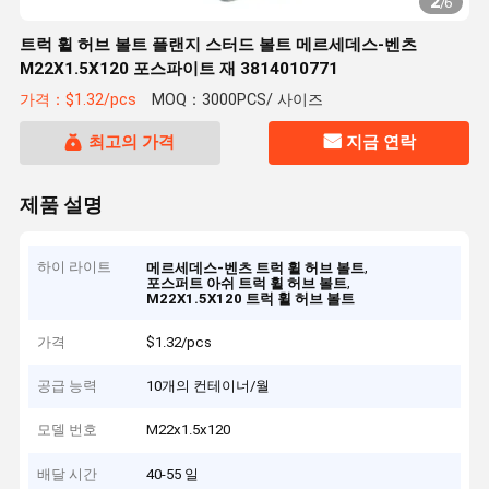
2
/
6
트럭 휠 허브 볼트 플랜지 스터드 볼트 메르세데스-벤츠
M22X1.5X120 포스파이트 재 3814010771
가격：$1.32/pcs
MOQ：3000PCS/ 사이즈
최고의 가격
지금 연락
제품 설명
하이 라이트
,
메르세데스-벤츠 트럭 휠 허브 볼트
,
포스퍼트 아쉬 트럭 휠 허브 볼트
M22X1.5X120 트럭 휠 허브 볼트
가격
$1.32/pcs
공급 능력
10개의 컨테이너/월
모델 번호
M22x1.5x120
배달 시간
40-55 일