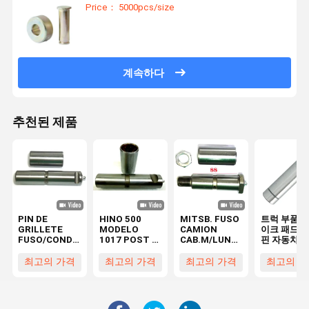
Price： 5000pcs/size
계속하다
추천된 제품
PIN DE
HINO 500
MITSB. FUSO
트럭 부품 
GRILLETE
MODELO
CAMION
이크 패드 
FUSO/CONDOR
1017 POST 중
CAB.M/LUNA
핀 자동차 
스프링 핀
형 트럭 잎 스프
PIN 스프링 핀
기 트럭 부품
HINO
링 핀 키트 스프
Ø28x88
전송 Idler
최고의 가격
최고의 가격
최고의 가격
최고의 가
MC420079
링 핀
48423-E0060
30x122mm
48423-1320
30X127mm
48423-E0120
47131039-
MC420078을
GR.8 48423-
HD 2T5
14713103
위해 28 X 130
E0090
36225-600