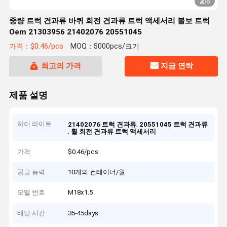
2
/
6
중량 트럭 견과류 바퀴 회전 견과류 트럭 액세서리 볼보 트럭
Oem 21303956 21402076 20551045
가격：$0.46/pcs
MOQ：5000pcs/크기
최고의 가격
지금 연락
제품 설명
하이 라이트
,
21402076 트럭 견과류
20551045 트럭 견과류
,
휠 회전 견과류 트럭 액세서리
가격
$0.46/pcs
공급 능력
10개의 컨테이너/월
모델 번호
M18x1.5
배달 시간
35-45days