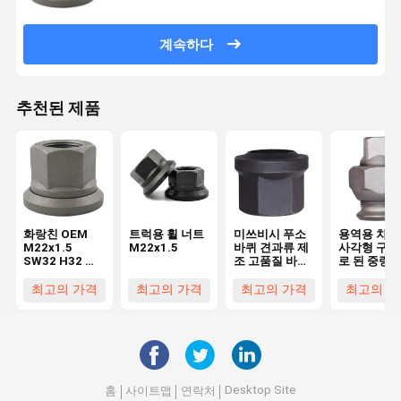
계속하다
추천된 제품
화랑친 OEM
트럭용 휠 너트
미쓰비시 푸소
용역용 차량
M22x1.5
M22x1.5
바퀴 견과류 제
사각형 구동
SW32 H32 트
조 고품질 바퀴
로 된 중량 
럭 바퀴 견과류
교체용 견과류
바퀴 허브 
차량용 사용자
및 볼트 부품
류
최고의 가격
최고의 가격
최고의 가격
최고의 가
정의 부품
Desktop Site
홈
사이트맵
연락처