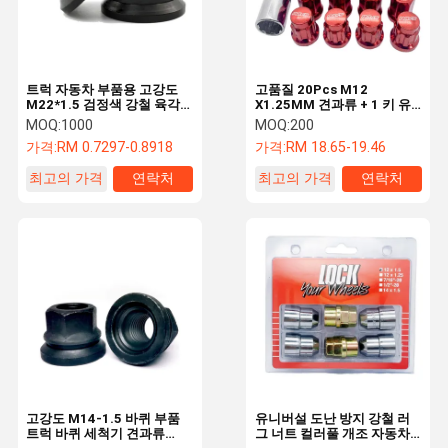
트럭 자동차 부품용 고강도
고품질 20Pcs M12
M22*1.5 검정색 강철 육각
X1.25MM 견과류 + 1 키 유
와셔 너트
니버설 스틸 헥스 17mm 자
MOQ:
1000
MOQ:
200
동차 럭 바퀴 견과류 나사 바
가격:
RM 0.7297-0.8918
가격:
RM 18.65-19.46
퀴 부품
최고의 가격
연락처
최고의 가격
연락처
집
제품
비디오
우리 에 관한
것
고강도 M14-1.5 바퀴 부품
유니버설 도난 방지 강철 러
트럭 바퀴 세척기 견과류
그 너트 컬러풀 개조 자동차