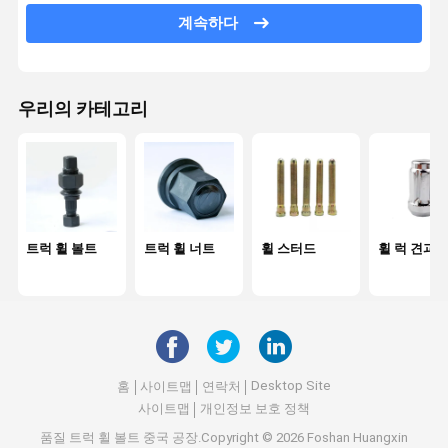
계속하다
센터 볼트
판 스프링 핀
우리의 카테고리
바퀴 균형 무게
센터 베어링
나사 및 너트
하드웨어 툴
트럭 휠 볼트
트럭 휠 너트
휠 스터드
휠 럭 견과
충격 흡수기
자동차 부시
엔진 부품
Desktop Site
홈
사이트맵
연락처
사이트맵
개인정보 보호 정책
휠 스페이서
품질
트럭 휠 볼트
중국 공장.Copyright © 2026 Foshan Huangxin