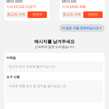
611-246
휠 허브
MOQ:
3000
MOQ:
500
가격:
£0.242-0.2571
가격:
$4.60-4.80
최고의 가격
연락처
최고의 가격
연락처
공장 투어
품질 관리
저희와 연락
뉴스
더 많은 것을 전망하십시오
메시지를 남겨주세요
신속하게 답변 드리겠습니다
인용 을 요청
하십시오
이메일
트럭 휠 볼트
트럭 휠 너트
요구 사항
휠 스터드
휠 럭 견과류
U 자형 볼트