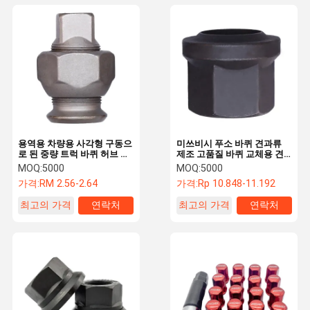
용역용 차량용 사각형 구동으
미쓰비시 푸소 바퀴 견과류
로 된 중량 트럭 바퀴 허브 견
제조 고품질 바퀴 교체용 견
과류
과류 및 볼트 부품
MOQ:
5000
MOQ:
5000
가격:
RM 2.56-2.64
가격:
Rp 10.848-11.192
최고의 가격
연락처
최고의 가격
연락처